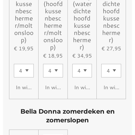
kusse
(hoofd
(water
dichte
nbesc
kusse
dichte
hoofd
herme
nbesc
hoofd
kusse
r/molt
herme
kusse
nbesc
onsloo
r/molt
nbesc
herme
p)
onsloo
herme
r)
p)
r)
€ 19,95
€ 27,95
€ 18,95
€ 34,95
In winkelwagen
In winkelwagen
In winkelwagen
In winkelwa
Bella Donna zomerdeken en
zomerslopen