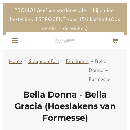
Ga
PROMO! Geef als kortingscode in bij online-
direct
bestelling: 15PROCENT voor 15% korting! (Ook
naar
geldig in de winkel.)
de
hoofdinhoud
Home
»
Slaapcomfort
»
Bedlinnen
»
Bella
Donna -
Formesse
Bella Donna - Bella
Gracia (Hoeslakens van
Formesse)