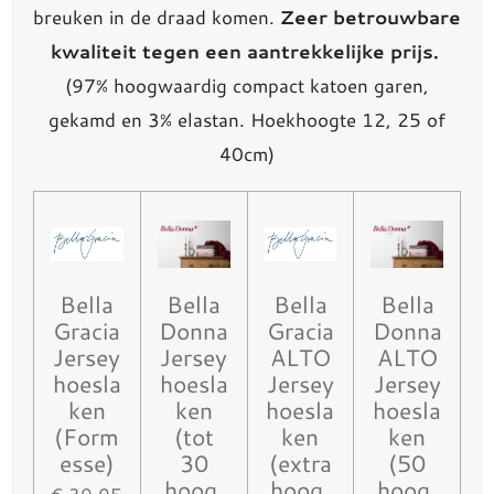
breuken in de draad komen.
Zeer betrouwbare
kwaliteit tegen een aantrekkelijke prijs.
(97% hoogwaardig compact katoen garen,
gekamd en 3% elastan. Hoekhoogte 12, 25 of
40cm)
Bella
Bella
Bella
Bella
Gracia
Donna
Gracia
Donna
Jersey
Jersey
ALTO
ALTO
hoesla
hoesla
Jersey
Jersey
ken
ken
hoesla
hoesla
(Form
(tot
ken
ken
esse)
30
(extra
(50
hoog,
hoog,
hoog,