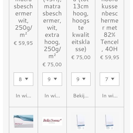
sbesch
matra
13cm
kusse
ermer
sbesch
hoog,
nbesc
wit,
ermer,
hoogs
herme
250g/
wit,
te
r met
m²
extra
kwalit
82%
hoog,
eitskla
Tencel
€ 59,95
250g/
sse)
, 40H
m²
€ 75,00
€ 59,95
€ 75,00
In winkelwagen
In winkelwagen
Bekijk details
In winkelwa