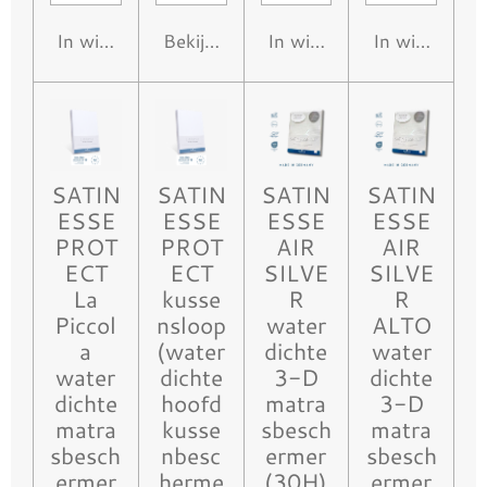
In winkelwagen
Bekijk details
In winkelwagen
In winkelwa
SATIN
SATIN
SATIN
SATIN
ESSE
ESSE
ESSE
ESSE
PROT
PROT
AIR
AIR
ECT
ECT
SILVE
SILVE
La
kusse
R
R
Piccol
nsloop
water
ALTO
a
(water
dichte
water
water
dichte
3-D
dichte
dichte
hoofd
matra
3-D
matra
kusse
sbesch
matra
sbesch
nbesc
ermer
sbesch
ermer
herme
(30H)
ermer