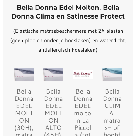
Bella Donna Edel Molton, Bella
Donna Clima en Satinesse Protect
(Elastische matrasbeschermers met 2% elastan
(geen plooien onder je hoeslaken) en waterdicht,
antiallergisch hoeslaken)
Bella
Bella
Bella
Bella
Donna
Donna
Donna
Donna
EDEL
EDEL
EDEL
CLIM
MOLT
MOLT
molto
A,
ON
ON
n La
matra
(30H),
ALTO
Piccol
s- of
matra
(45H),
a (tot
hoofd