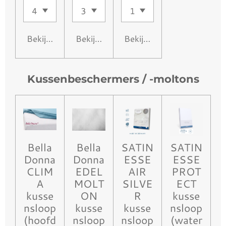
Bekijk details
Bekijk details
Bekijk details
Kussenbeschermers / -moltons
Bella
Bella
SATIN
SATIN
Donna
Donna
ESSE
ESSE
CLIM
EDEL
AIR
PROT
A
MOLT
SILVE
ECT
kusse
ON
R
kusse
nsloop
kusse
kusse
nsloop
(hoofd
nsloop
nsloop
(water