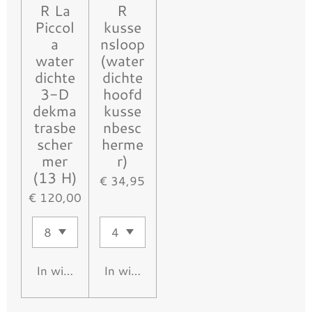
R La
R
Piccol
kusse
a
nsloop
water
(water
dichte
dichte
3-D
hoofd
dekma
kusse
trasbe
nbesc
scher
herme
mer
r)
(13 H)
€ 34,95
€ 120,00
In winkelwagen
In winkelwagen