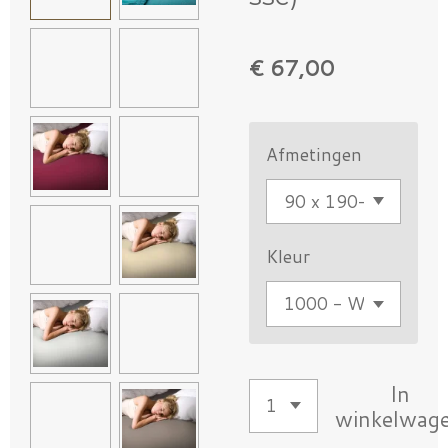
€ 67,00
Afmetingen
Kleur
In
winkelwag