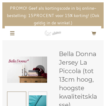
Ga
PROMO! Geef als kortingscode in bij online-
direct
bestelling: 15PROCENT voor 15% korting! (Ook
naar
geldig in de winkel.)
de
hoofdinhoud
Bella Donna
Jersey La
Piccola (tot
13cm hoog,
hoogste
kwaliteitskla
sse)