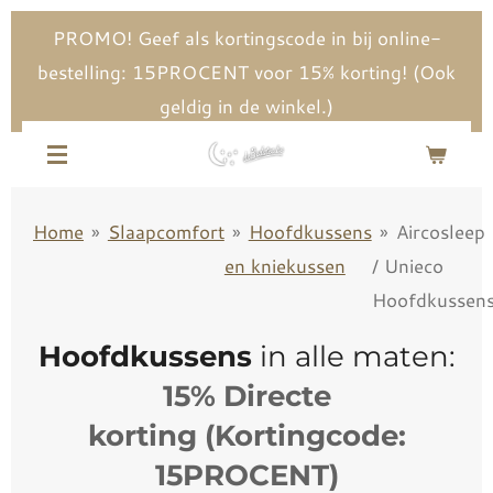
Ga
PROMO! Geef als kortingscode in bij online-
direct
bestelling: 15PROCENT voor 15% korting! (Ook
naar
geldig in de winkel.)
de
hoofdinhoud
Home
»
Slaapcomfort
»
Hoofdkussens
»
Aircosleep
en kniekussen
/ Unieco
Hoofdkussen
Hoofdkussens
in alle maten:
15% Directe
korting
(Kortingcode:
15PROCENT)