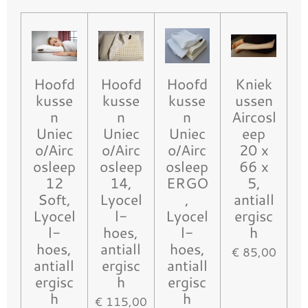
Hoofd
Hoofd
Hoofd
Kniek
kusse
kusse
kusse
ussen
n
n
n
Aircosl
Uniec
Uniec
Uniec
eep
o/Airc
o/Airc
o/Airc
20 x
osleep
osleep
osleep
66 x
12
14,
ERGO
5,
Soft,
Lyocel
,
antiall
Lyocel
l-
Lyocel
ergisc
l-
hoes,
l-
h
hoes,
antiall
hoes,
€ 85,00
antiall
ergisc
antiall
ergisc
h
ergisc
h
h
€ 115,00