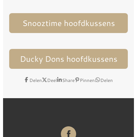
Snooztime hoofdkussens
Ducky Dons hoofdkussens
Delen
Deel
Share
Pinnen
Delen