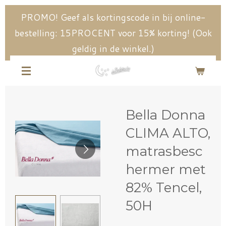
Ga
PROMO! Geef als kortingscode in bij online-
direct
bestelling: 15PROCENT voor 15% korting! (Ook
naar
geldig in de winkel.)
de
hoofdinhoud
Bella Donna
CLIMA ALTO,
matrasbesc
hermer met
82% Tencel,
50H