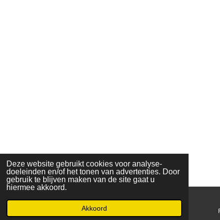
Deze website gebruikt cookies voor analyse-
doeleinden en/of het tonen van advertenties. Door
gebruik te blijven maken van de site gaat u
hiermee akkoord.
Akkoord
E-mailadres
Telefoonnummer
Kaart