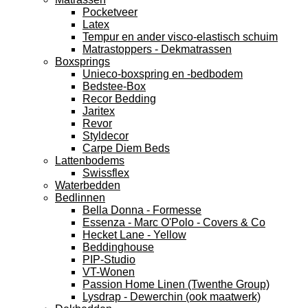
Pocketveer
Latex
Tempur en ander visco-elastisch schuim
Matrastoppers - Dekmatrassen
Boxsprings
Unieco-boxspring en -bedbodem
Bedstee-Box
Recor Bedding
Jaritex
Revor
Styldecor
Carpe Diem Beds
Lattenbodems
Swissflex
Waterbedden
Bedlinnen
Bella Donna - Formesse
Essenza - Marc O'Polo - Covers & Co
Hecket Lane - Yellow
Beddinghouse
PIP-Studio
VT-Wonen
Passion Home Linen (Twenthe Group)
Lysdrap - Dewerchin (ook maatwerk)