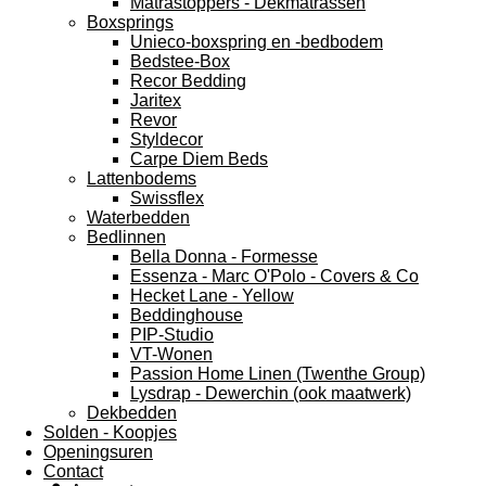
Matrastoppers - Dekmatrassen
Boxsprings
Unieco-boxspring en -bedbodem
Bedstee-Box
Recor Bedding
Jaritex
Revor
Styldecor
Carpe Diem Beds
Lattenbodems
Swissflex
Waterbedden
Bedlinnen
Bella Donna - Formesse
Essenza - Marc O'Polo - Covers & Co
Hecket Lane - Yellow
Beddinghouse
PIP-Studio
VT-Wonen
Passion Home Linen (Twenthe Group)
Lysdrap - Dewerchin (ook maatwerk)
Dekbedden
Solden - Koopjes
Openingsuren
Contact