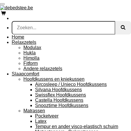
Ga
direct
naar
de
hoofdinhoud
Home
Relaxzetels
Modulax
Hukla
Himolla
Fitform
Andere relaxzetels
Slaapcomfort
Hoofdkussens en kniekussen
Aircosleep / Unieco Hoofdkussens
Silvana Hoofdkussens
Swissflex Hoofdkussens
Castella Hoofdkussens
Snooztime Hoofdkussens
Matrassen
Pocketveer
Latex
Tempur en ander visco-elastisch schuim