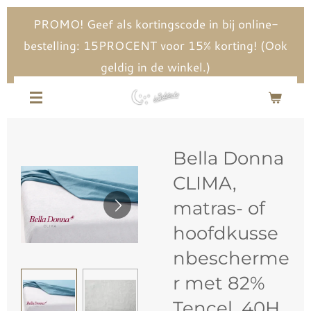
Ga
PROMO! Geef als kortingscode in bij online-
direct
bestelling: 15PROCENT voor 15% korting! (Ook
naar
geldig in de winkel.)
de
hoofdinhoud
Bella Donna
CLIMA,
matras- of
hoofdkusse
nbescherme
r met 82%
Tencel, 40H