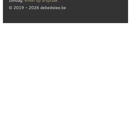
zondag:
enkel op afspraak
© 2019 - 2026 debedstee.be