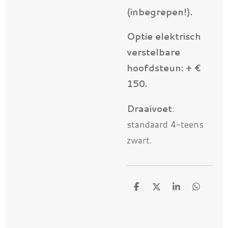
(inbegrepen!).
Optie elektrisch
verstelbare
hoofdsteun: + €
150.
Draaivoet
:
standaard 4-teens
zwart.
D
D
S
D
e
e
h
e
l
e
a
l
e
l
r
e
n
e
n