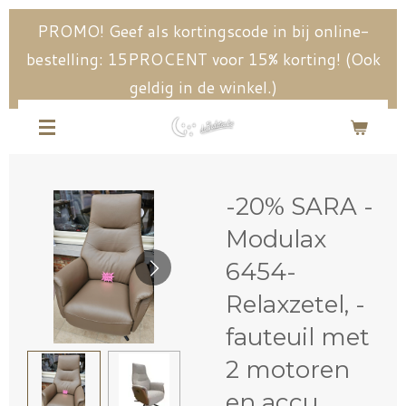
Ga
PROMO! Geef als kortingscode in bij online-
direct
bestelling: 15PROCENT voor 15% korting! (Ook
naar
geldig in de winkel.)
de
hoofdinhoud
-20% SARA -
Modulax
6454-
Relaxzetel, -
fauteuil met
2 motoren
en accu