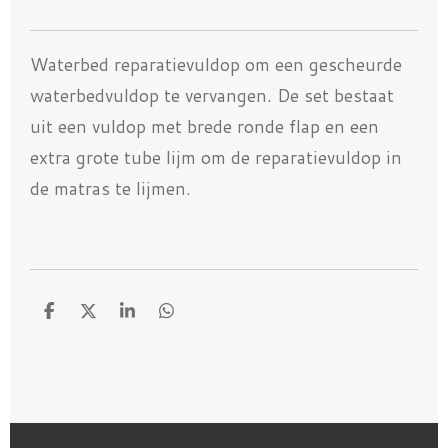
Waterbed reparatievuldop om een gescheurde
waterbedvuldop te vervangen. De set bestaat
uit een vuldop met brede ronde flap en een
extra grote tube lijm om de reparatievuldop in
de matras te lijmen.
D
D
S
D
e
e
h
e
l
e
a
l
e
l
r
e
n
e
n