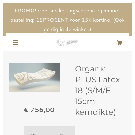
Ga
PROMO! Geef als kortingscode in bij online-
direct
bestelling: 15PROCENT voor 15% korting! (Ook
naar
geldig in de winkel.)
de
hoofdinhoud
Organic
PLUS Latex
18 (S/M/F,
15cm
€ 756,00
kerndikte)