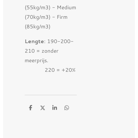
(55kg/m3) - Medium
(70kg/m3) - Firm
(85kg/m3)
Lengte
: 190-200-
210 = zonder
meerprijs.
220 = +20%
D
D
S
D
e
e
h
e
l
e
a
l
e
l
r
e
n
e
n