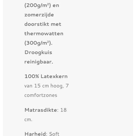
(200g/m²) en
zomerzijde
doorstikt met
thermowatten
(300g/m²).
Droogkuis
reinigbaar.
100% Latexkern
van 15 cm hoog, 7
comfortzones
Matrasdikte
: 18
cm.
Harheid
: Soft