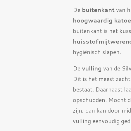
De
buitenkant
van h
hoogwaardig kato
buitenkant is het kus
huisstofmijtweren
hygiënisch slapen.
De
vulling
van de Sil
Dit is het meest zacht
bestaat. Daarnaast laa
opschudden. Mocht de
zijn, dan kan door mid
vulling eenvoudig ge