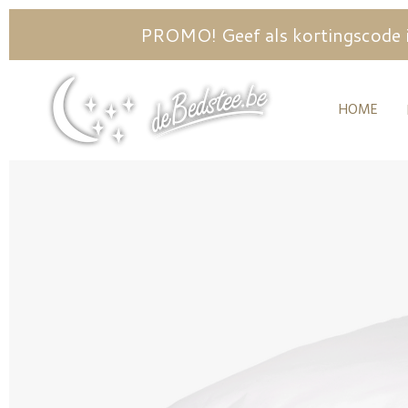
Ga
PROMO! Geef als kortingscode i
direct
naar
HOME
de
hoofdinhoud