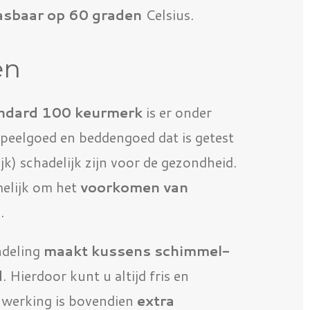
sbaar op 60 graden
Celsius.
en
ndard 100 keurmerk
is er onder
speelgoed en beddengoed dat is getest
jk) schadelijk zijn voor de gezondheid.
melijk om het
voorkomen van
s
.
deling
maakt kussens schimmel-
d
. Hierdoor kunt u altijd fris en
 werking is bovendien
extra