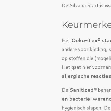
De Silvana Start is
wa
Keurmerk
Het
Oeko-Tex® sta
andere voor kleding, 
op stoffen die (mogeli
Het gaat hier voorna
allergische reactie
De
Sanitized®
behan
en bacterie-weren
hygiënisch slapen. De