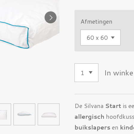
Afmetingen
In wink
De Silvana
Start
is e
allergisch
hoofdkusse
buikslapers
en
kind