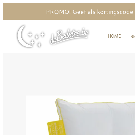
Ga
PROMO! Geef als kortingscode in
direct
naar
HOME
R
de
hoofdinhoud