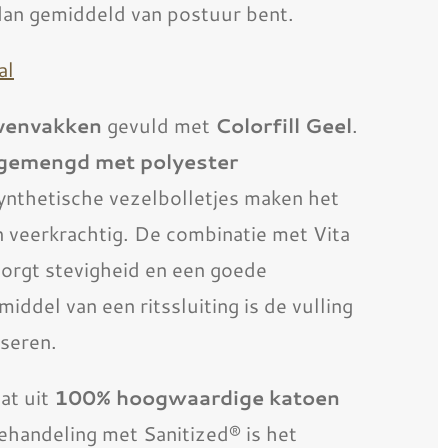
dan gemiddeld van postuur bent.
al
venvakken
gevuld met
Colorfill Geel
.
s gemengd met polyester
ynthetische vezelbolletjes maken het
 veerkrachtig. De combinatie met Vita
 zorgt stevigheid en een goede
iddel van een ritssluiting is de vulling
oseren.
at uit
100% hoogwaardige katoen
ehandeling met Sanitized® is het