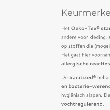
Keurmerk
Het
Oeko-Tex® sta
andere voor kleding,
op stoffen die (mogel
Het gaat hier voorna
allergische reactie
De
Sanitized®
behan
en bacterie-weren
hygiënisch slapen. D
vochtregulerend
.