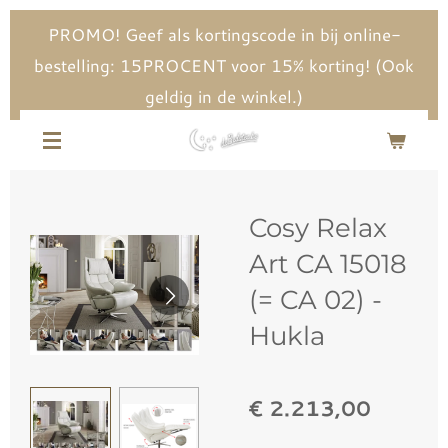
Ga
PROMO! Geef als kortingscode in bij online-
direct
bestelling: 15PROCENT voor 15% korting! (Ook
naar
geldig in de winkel.)
de
hoofdinhoud
Cosy Relax
Art CA 15018
(= CA 02) -
Hukla
€ 2.213,00