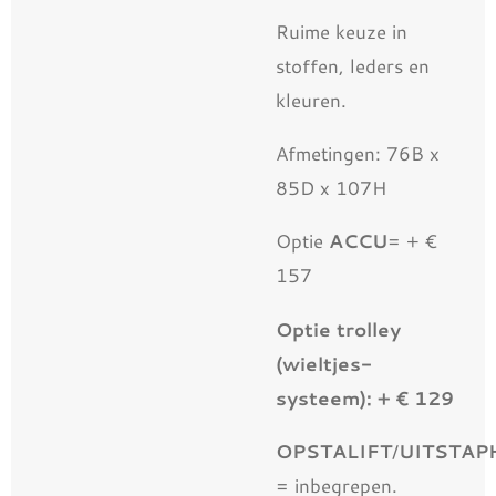
Ruime keuze in
stoffen, leders en
kleuren.
Afmetingen: 76B x
85D x 107H
Optie
ACCU
= + €
157
Optie trolley
(wieltjes-
systeem): + € 129
OPSTALIFT
/
UITSTAP
= inbegrepen.