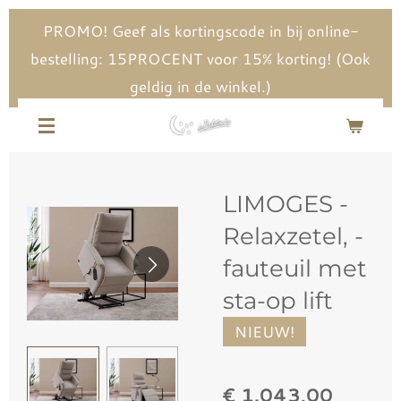
Ga
PROMO! Geef als kortingscode in bij online-
direct
bestelling: 15PROCENT voor 15% korting! (Ook
naar
geldig in de winkel.)
de
hoofdinhoud
LIMOGES -
Relaxzetel, -
fauteuil met
sta-op lift
NIEUW!
€ 1.043,00