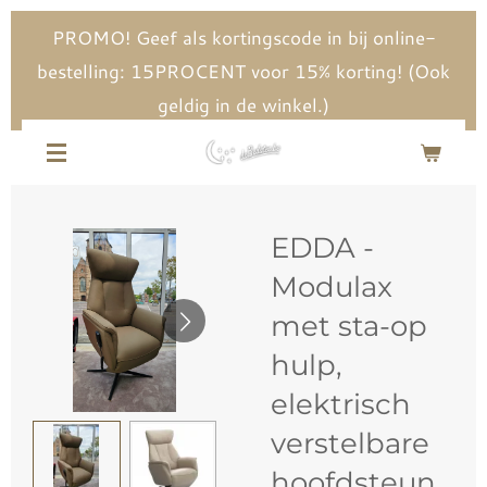
Ga
PROMO! Geef als kortingscode in bij online-
direct
bestelling: 15PROCENT voor 15% korting! (Ook
naar
geldig in de winkel.)
de
hoofdinhoud
EDDA -
Modulax
met sta-op
hulp,
elektrisch
verstelbare
hoofdsteun