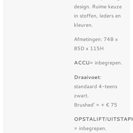
design. Ruime keuze
in stoffen, leders en
kleuren.
Afmetingen: 74B x
85D x 115H
ACCU
= inbegrepen.
Draaivoet
:
standaard 4-teens
zwart.
Brushed' = + € 75
OPSTALIFT
/
UITSTAP
= inbegrepen.