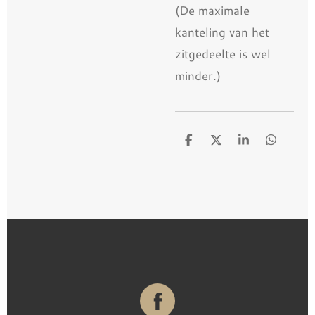
(De maximale
kanteling van het
zitgedeelte is wel
minder.)
D
D
S
D
e
e
h
e
l
e
a
l
e
l
r
e
n
e
n