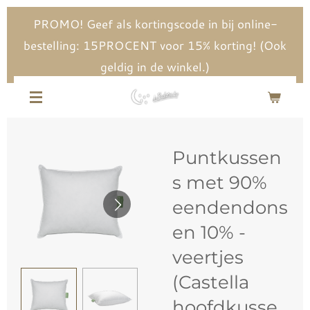
Ga
PROMO! Geef als kortingscode in bij online-
direct
bestelling: 15PROCENT voor 15% korting! (Ook
naar
geldig in de winkel.)
de
hoofdinhoud
Puntkussen
s met 90%
eendendons
en 10% -
veertjes
(Castella
hoofdkusse