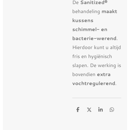
De
Sanitized®
behandeling
maakt
kussens
schimmel- en
bacterie-werend
.
Hierdoor kunt u altijd
fris en hygiënisch
slapen. De werking is
bovendien
extra
vochtregulerend
.
D
D
S
D
e
e
h
e
l
e
a
l
e
l
r
e