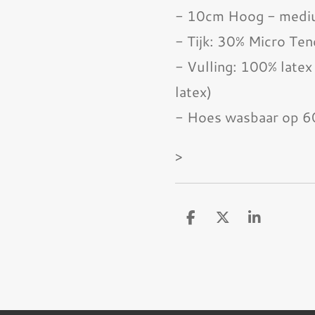
- 10cm Hoog - med
- Tijk: 30% Micro Ten
- Vulling: 100% late
latex)
- Hoes wasbaar op 6
>
D
D
S
e
e
h
l
e
a
e
l
r
n
e