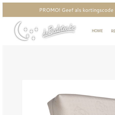
Ga
PROMO! Geef als kortingscode in
direct
naar
HOME
R
de
hoofdinhoud